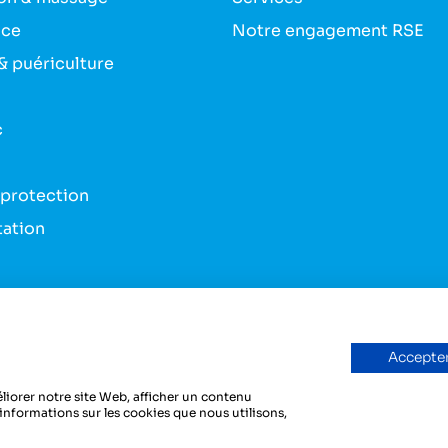
nce
Notre engagement RSE
& puériculture
c
 protection
tation
s & bandes
du véhicule
Accepter
liorer notre site Web, afficher un contenu
'informations sur les cookies que nous utilisons,
y
Dedi, agence et solution e-commerce