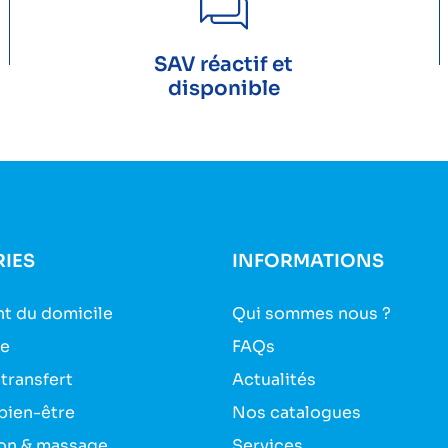
SAV réactif et
disponible
IES
INFORMATIONS
t du domicile
Qui sommes nous ?
ie
FAQs
 transfert
Actualités
bien-être
Nos catalogues
on & massage
Services