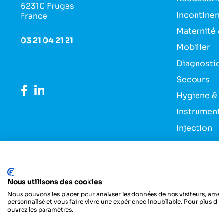
62310 Fruges
Incontine
France
Maternité 
03 21 04 21 21
Mobilier
Diagnosti
Secours
Hygiène &
Instrumen
Injection
Pansement
Entretien 
Nous utilisons des cookies
Nous pouvons les placer pour analyser les données de nos visiteurs, amé
personnalisé et vous faire vivre une expérience inoubliable. Pour plus d
ouvrez les paramètres.
Copyright ©Dedi - Tous droits réservés-Designed with love b