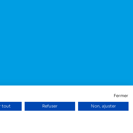
Fermer
 tout
Refuser
Non, ajuster