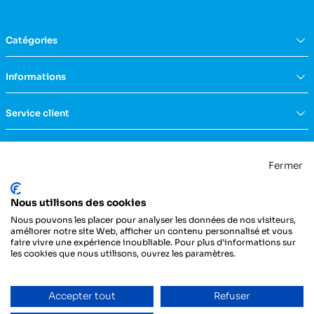
Catégories
Équipement du domicile
Informations
Aide à la vie
Mobilité & transfert
Qui sommes nous ?
Service client
Confort & bien-être
FAQs
Rééducation & massage
Actualités
Nous contacter
Incontinence
Nos catalogues
Politique de confidentialité
Maternité & puériculture
Fermer
Services
Mentions légales & CGU
Mobilier
Notre engagement RSE
Conditions générales de vente
La Centrale Médicale
Diagnostic
Nous utilisons des cookies
ZI de la Petite Dimerie - 15, rue du 11 Novembre
Secours
62310 Fruges
Nous pouvons les placer pour analyser les données de nos visiteurs,
France
Hygiène & protection
améliorer notre site Web, afficher un contenu personnalisé et vous
faire vivre une expérience inoubliable. Pour plus d'informations sur
Instrumentation
03 21 04 21 21
les cookies que nous utilisons, ouvrez les paramètres.
Injection
Pansements & bandes
Entretien du véhicule
Accepter tout
Refuser