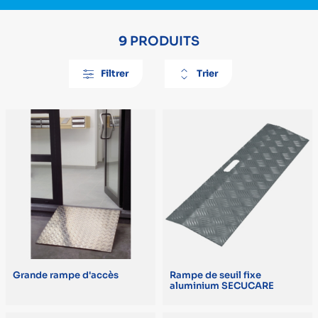
9
PRODUITS
Filtrer
Trier
Par position
PRIX
De A à Z
Prix minimum
Prix maximum
De Z à A
€
€
Plus récent en premier
DIMENSIONS
Plus ancien en premier
L. 105 x l. 33 x H. 4 cm (1)
Le moins cher en premier
L. 116 x l. 45 x H. 6 cm (1)
Grande rampe d'accès
Rampe de seuil fixe
Le plus cher en premier
aluminium SECUCARE
L. 138/200/244 cm (1)