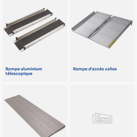
L. 140 x l. 69 x H. 10 cm (1)
L. 152 x l. 37/74 x Ép. 5 cm (1)
L. 162 x l. 81 x H. 12 cm (1)
L. 183 x 25 x H.6 cm (1)
L. 31 x l. 25 x H.10 cm (1)
L. 61 x l. 37/74 x Ép. 5 cm (1)
Rampe aluminium
Rampe d'accès valise
télescopique
L. 75/100/122 cm (1)
POIDS
13,1 kg (1)
14 kg (la paire) (1)
4 kg (1)
5,5 kg (la paire) (1)