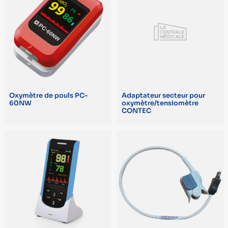
Adulte (1)
Néonatal (1)
Silicone (1)
À clip (1)
Oxymètre de pouls PC-
Adaptateur secteur pour
MARQUE
60NW
oxymètre/tensiomètre
CONTEC
SPENGLER MEDICAL (4)
EDAN (3)
MEDIFLUX (3)
JOLETI (2)
ONE MEDICAL (2)