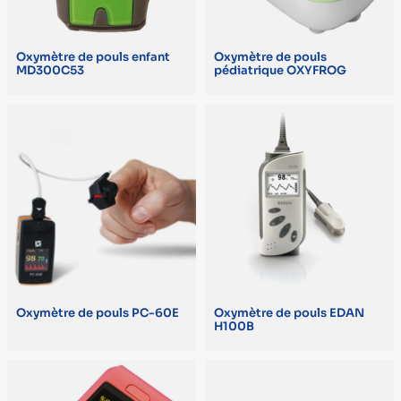
35 g (1)
Oxymètre de pouls enfant
Oxymètre de pouls
40 g (avec pile) (1)
MD300C53
pédiatrique OXYFROG
50 g (1)
55 g (1)
59 g (1)
75 g (1)
COLORIS
Myrtille (1)
Oxymètre de pouls PC-60E
Oxymètre de pouls EDAN
Orange (1)
H100B
DÉSIGNATION LCM
Pédiatrique (2)