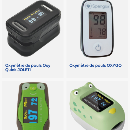
L. 4,9 x l. 2,8 x H. 2,8 cm (1)
L. 5,8 x l. 3,5 x H. 3 cm (1)
L. 5,9 x l. 3,7 x H. 3,5 cm (1)
L. 6 x l. 3,2 x H. 2,9 cm (1)
L. 6,1 x l. 3,1 x H. 3,3 cm (1)
L. 6,1 x l. 3,6 x H. 3,2 cm (1)
Oxymètre de pouls Oxy
Oxymètre de pouls OXYGO
Quick JOLETI
L. 6,5 x l. 3,7 x H. 2,9 cm (1)
POIDS
60 g (avec piles) (3)
230 g (2)
165 g (1)
33 g (sans les piles) (1)