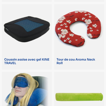
L. 32 x l. 38 x H. 7 cm (1)
L. 35 x l. 26 x H. 8 cm (1)
L. 36,5 x l. 33 x H. 8 cm (1)
L. 37 x l. 29 x H. 10 cm (1)
L. 40 x l. 37 x H. 6 cm (1)
L. 41,5 x l. 39 x H. 9,5 cm (au plus haut) (1)
Coussin assise avec gel KINE
Tour de cou Aroma Neck
TRAVEL
Roll
L. 45 x l. 35 x H. 7 cm (1)
POIDS
NC (3)
0.85 kg (1)
1,12 kg (1)