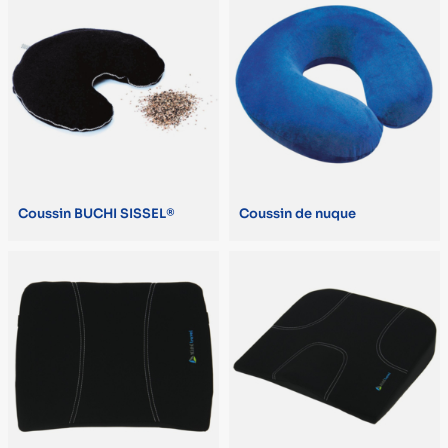
KINÉ TRAVEL (7)
SISSEL FRANCE PERFORMANCE HEALTH (3)
AIDAPT (2)
COMED (1)
HERDEGEN (1)
Coussin BUCHI SISSEL®
Coussin de nuque