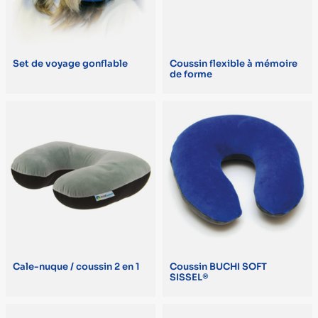
300 g (1)
492 g (1)
Set de voyage gonflable
Coussin flexible à mémoire
500 g (1)
de forme
550 g (1)
COLORIS
Bleu (1)
Gris (1)
Marron (1)
Rose (1)
Cale-nuque / coussin 2 en 1
Coussin BUCHI SOFT
Vert (1)
SISSEL®
MARQUE