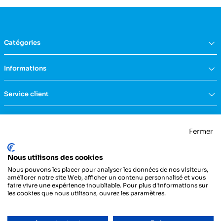
Catégories
Équipement du domicile
Informations
Aide à la vie
Mobilité & transfert
Qui sommes nous ?
Service client
Confort & bien-être
FAQs
Rééducation & massage
Actualités
Nous contacter
Incontinence
Nos catalogues
Politique de confidentialité
Maternité & puériculture
Fermer
Services
Mentions légales & CGU
Mobilier
Notre engagement RSE
Conditions générales de vente
La Centrale Médicale
Diagnostic
Nous utilisons des cookies
ZI de la Petite Dimerie - 15, rue du 11 Novembre
Secours
62310 Fruges
Nous pouvons les placer pour analyser les données de nos visiteurs,
France
Hygiène & protection
améliorer notre site Web, afficher un contenu personnalisé et vous
faire vivre une expérience inoubliable. Pour plus d'informations sur
Instrumentation
03 21 04 21 21
les cookies que nous utilisons, ouvrez les paramètres.
Injection
Pansements & bandes