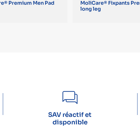
re® Premium Men Pad
MoliCare® Fixpants Pr
long leg
SAV réactif et
disponible