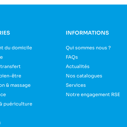
IES
INFORMATIONS
t du domicile
Qui sommes nous ?
ie
FAQs
 transfert
Actualités
bien-être
Nos catalogues
on & massage
Services
nce
Notre engagement RSE
& puériculture
c