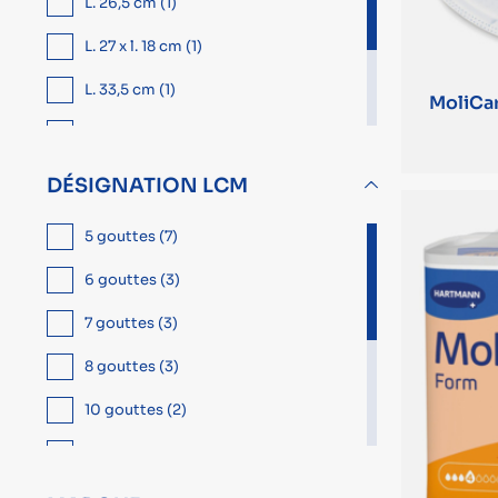
L. 26,5 cm (1)
L. 27 x l. 18 cm (1)
L. 33,5 cm (1)
MoliCa
L. 34,5 x l. 18 cm (1)
L. 43 cm (1)
DÉSIGNATION LCM
L. 60 x l. 15 cm (1)
5 gouttes (7)
6 gouttes (3)
7 gouttes (3)
8 gouttes (3)
10 gouttes (2)
3 gouttes (2)
4 gouttes (2)