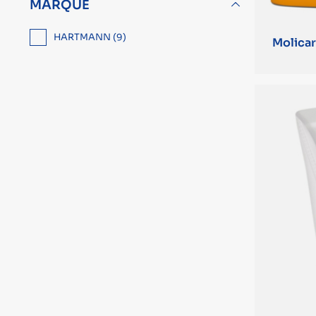
MARQUE
9 gouttes (2)
HARTMANN (9)
Molica
0,5 goutte (1)
2 gouttes (1)