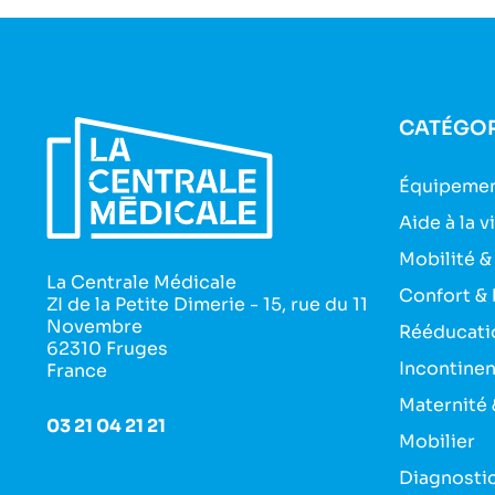
CATÉGOR
Équipemen
Aide à la v
Mobilité &
La Centrale Médicale
Confort & 
ZI de la Petite Dimerie - 15, rue du 11
Novembre
Rééducati
62310 Fruges
Incontine
France
Maternité 
03 21 04 21 21
Mobilier
Diagnosti