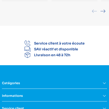
Service client à votre écoute
SAV réactif et disponible
Livraison en 48 à 72h
Catégories
Équipement du domicile
Informations
Aide à la vie
Mobilité & transfert
Qui sommes nous ?
Service client