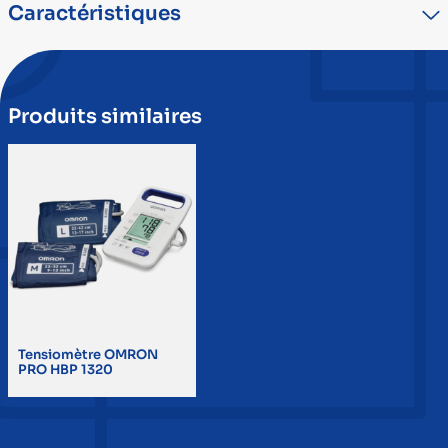
Caractéristiques
TYPE
DÉTAIL
Marque
OMRON
Produits similaires
Dispositif médical
DM Classe IIa
Tensiomètre OMRON
PRO HBP 1320