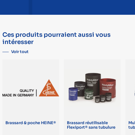
Ces produits pourraient aussi vous
intéresser
Voir tout
Brassard & poche HEINE®
Brassard réutilisable
Mul
Flexiport® sans tubulure
tu