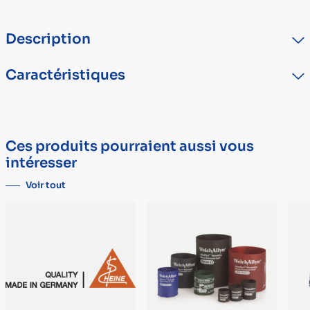
Description
Caractéristiques
TYPE
DÉTAIL
Marque
OMRON
Ces produits pourraient aussi vous
Dispositif médical
DM Classe IIa
intéresser
Voir tout