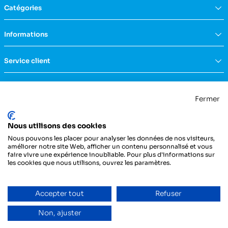
Catégories
Équipement du domicile
Informations
Aide à la vie
Mobilité & transfert
Qui sommes nous ?
Service client
Confort & bien-être
FAQs
Rééducation & massage
Actualités
Nous contacter
Incontinence
Nos catalogues
Politique de confidentialité
Maternité & puériculture
Fermer
Services
Mentions légales & CGU
Mobilier
Notre engagement RSE
Conditions générales de vente
La Centrale Médicale
Diagnostic
Nous utilisons des cookies
ZI de la Petite Dimerie - 15, rue du 11 Novembre
Secours
62310 Fruges
Nous pouvons les placer pour analyser les données de nos visiteurs,
France
Hygiène & protection
améliorer notre site Web, afficher un contenu personnalisé et vous
faire vivre une expérience inoubliable. Pour plus d'informations sur
Instrumentation
03 21 04 21 21
les cookies que nous utilisons, ouvrez les paramètres.
Injection
Pansements & bandes
Entretien du véhicule
Accepter tout
Refuser
Non, ajuster
Copyright ©Dedi - Tous droits réservés-Designed with love by
Dedi, agence et solution
e-commerce