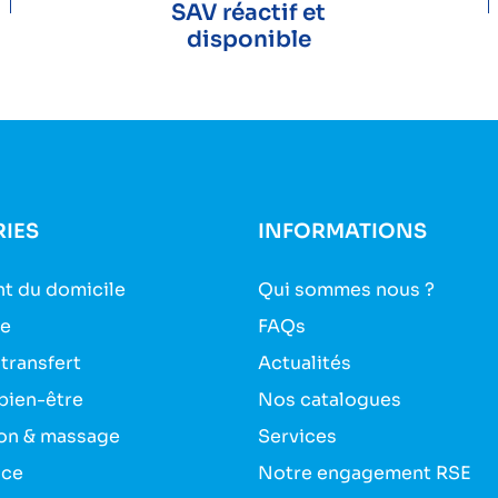
SAV réactif et
disponible
IES
INFORMATIONS
t du domicile
Qui sommes nous ?
ie
FAQs
 transfert
Actualités
bien-être
Nos catalogues
on & massage
Services
nce
Notre engagement RSE