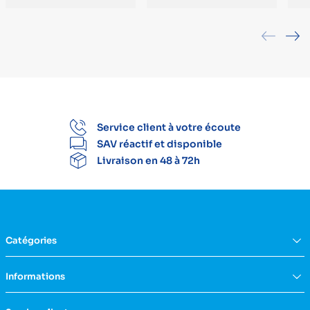
Service client à votre écoute
SAV réactif et disponible
Livraison en 48 à 72h
Catégories
Équipement du domicile
Informations
Aide à la vie
Mobilité & transfert
Qui sommes nous ?