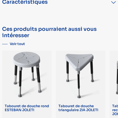
Caractéristiques
surface. Réglage en hauteur par vissage des pieds avec témoins
de couleur pour trouver l’équilibre de la chaise. Patins
antidérapants Ø 6 cm.
TYPE
DÉTAIL
Marque
DRIVE MEDICAL
Ces produits pourraient aussi vous
Garantie
1 an
intéresser
Voir tout
Tabouret de douche rond
Tabouret de douche
Ta
ESTEBAN JOLETI
triangulaire ZIA JOLETI
rec
JO