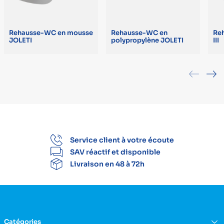
Rehausse-WC en mousse
Rehausse-WC en
Reh
JOLETI
polypropylène JOLETI
III
Service client à votre écoute
SAV réactif et disponible
Livraison en 48 à 72h
Catégories