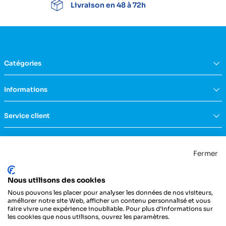
Livraison en 48 à 72h
Catégories
Équipement du domicile
Informations
Aide à la vie
Mobilité & transfert
Qui sommes nous ?
Service client
Confort & bien-être
FAQs
Rééducation & massage
Actualités
Nous contacter
Incontinence
Nos catalogues
Politique de confidentialité
Maternité & puériculture
Fermer
Services
Mentions légales & CGU
Mobilier
Notre engagement RSE
Conditions générales de vente
La Centrale Médicale
Diagnostic
Nous utilisons des cookies
ZI de la Petite Dimerie - 15, rue du 11 Novembre
Secours
62310 Fruges
Nous pouvons les placer pour analyser les données de nos visiteurs,
France
Hygiène & protection
améliorer notre site Web, afficher un contenu personnalisé et vous
faire vivre une expérience inoubliable. Pour plus d'informations sur
Instrumentation
03 21 04 21 21
les cookies que nous utilisons, ouvrez les paramètres.
Injection