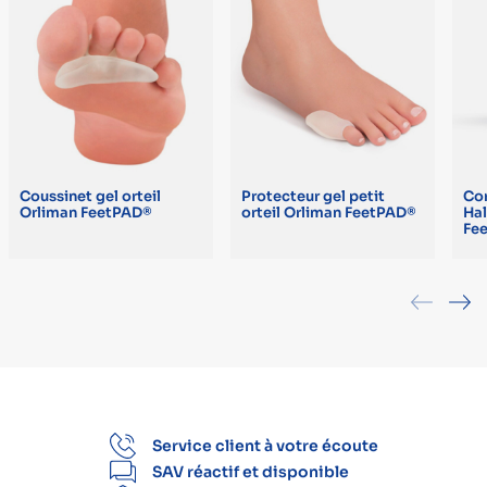
Coussinet gel orteil
Protecteur gel petit
Cor
Orliman FeetPAD®
orteil Orliman FeetPAD®
Hal
Fe
Service client à votre écoute
SAV réactif et disponible