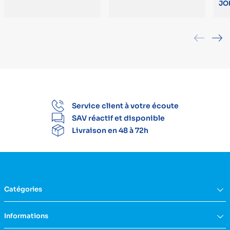
JO
Service client à votre écoute
SAV réactif et disponible
Livraison en 48 à 72h
Catégories
Équipement du domicile
Informations
Aide à la vie