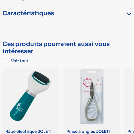
Caractéristiques
TYPE
DÉTAIL
Marque
JOLETI
Ces produits pourraient aussi vous
Garantie
à vie
intéresser
Voir tout
Râpe électrique JOLETI
Pince à ongles JOLETI
Pin