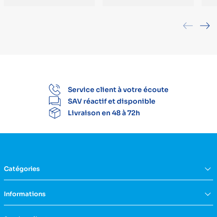
Service client à votre écoute
SAV réactif et disponible
Livraison en 48 à 72h
Catégories
Équipement du domicile
Informations
Aide à la vie
Mobilité & transfert
Qui sommes nous ?