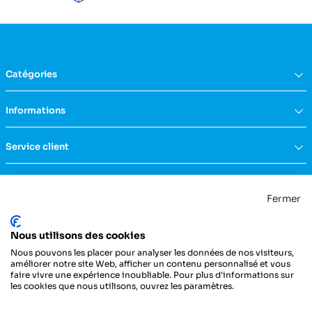
Catégories
Équipement du domicile
Informations
Aide à la vie
Mobilité & transfert
Qui sommes nous ?
Service client
Confort & bien-être
FAQs
Rééducation & massage
Actualités
Nous contacter
Incontinence
Nos catalogues
Politique de confidentialité
Maternité & puériculture
Fermer
Services
Mentions légales & CGU
Mobilier
Notre engagement RSE
Conditions générales de vente
La Centrale Médicale
Diagnostic
Nous utilisons des cookies
ZI de la Petite Dimerie - 15, rue du 11 Novembre
Secours
62310 Fruges
Nous pouvons les placer pour analyser les données de nos visiteurs,
France
Hygiène & protection
améliorer notre site Web, afficher un contenu personnalisé et vous
faire vivre une expérience inoubliable. Pour plus d'informations sur
Instrumentation
03 21 04 21 21
les cookies que nous utilisons, ouvrez les paramètres.
Injection
Pansements & bandes