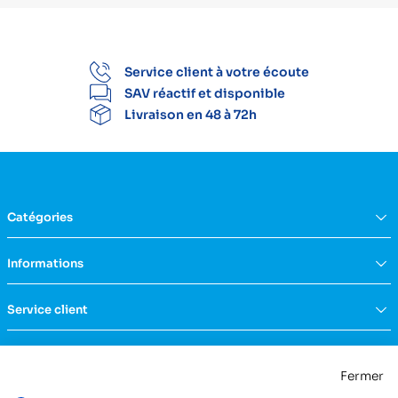
Service client à votre écoute
SAV réactif et disponible
Livraison en 48 à 72h
Catégories
Équipement du domicile
Informations
Aide à la vie
Mobilité & transfert
Qui sommes nous ?
Service client
Confort & bien-être
FAQs
Rééducation & massage
Actualités
Nous contacter
Incontinence
Nos catalogues
Politique de confidentialité
Maternité & puériculture
Fermer
Services
Mentions légales & CGU
Mobilier