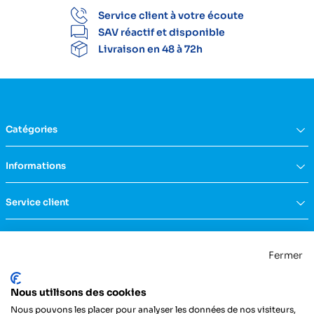
Service client à votre écoute
SAV réactif et disponible
Livraison en 48 à 72h
Catégories
Équipement du domicile
Informations
Aide à la vie
Mobilité & transfert
Qui sommes nous ?
Service client
Confort & bien-être
FAQs
Rééducation & massage
Actualités
Nous contacter
Incontinence
Nos catalogues
Politique de confidentialité
Maternité & puériculture
Fermer
Services
Mentions légales & CGU
Mobilier
Notre engagement RSE
Conditions générales de vente
La Centrale Médicale
Diagnostic
Nous utilisons des cookies
ZI de la Petite Dimerie - 15, rue du 11 Novembre
Secours
62310 Fruges
Nous pouvons les placer pour analyser les données de nos visiteurs,