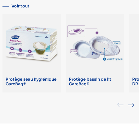
Voir tout
Protège seau hygiénique
Protège bassin de lit
Pro
CareBag®
CareBag®
DR