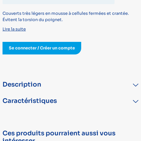
Couverts très légers en mousse à cellules fermées et crantée.
Évitent la torsion du poignet.
Lire la suite
Se connecter / Créer un compte
Description
Couverts très légers.Mousse à cellules fermées, crantée et
Caractéristiques
confortable. Évitent la torsion du poignet. Lame du couteau
coudée à 90°. Fourchettes et cuillères pliées à 40°.
TYPE
DÉTAIL
Marque
SISSEL FRANCE PERFORMANCE HEALTH
Ces produits pourraient aussi vous
Dispositif médical
Oui
intéresser