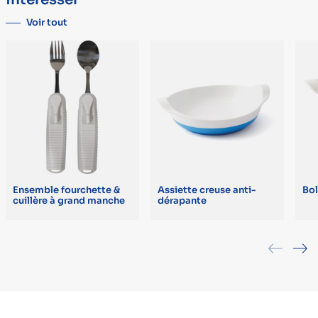
Voir tout
Ensemble fourchette &
Assiette creuse anti-
Bol
cuillère à grand manche
dérapante