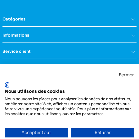
Catégories
Équipement du domicile
Informations
Aide à la vie
Mobilité & transfert
Qui sommes nous ?
Service client
Confort & bien-être
FAQs
Rééducation & massage
Actualités
Nous contacter
Incontinence
Nos catalogues
Politique de confidentialité
Maternité & puériculture
Fermer
Services
Mentions légales & CGU
Mobilier
Notre engagement RSE
Conditions générales de vente
La Centrale Médicale
Diagnostic
Nous utilisons des cookies
ZI de la Petite Dimerie - 15, rue du 11 Novembre
Secours
62310 Fruges
Nous pouvons les placer pour analyser les données de nos visiteurs,
France
Hygiène & protection
améliorer notre site Web, afficher un contenu personnalisé et vous
faire vivre une expérience inoubliable. Pour plus d'informations sur
Instrumentation
03 21 04 21 21
les cookies que nous utilisons, ouvrez les paramètres.
Injection
Pansements & bandes
Entretien du véhicule
Accepter tout
Refuser