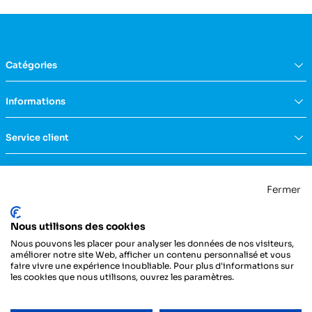
Catégories
Équipement du domicile
Informations
Aide à la vie
Mobilité & transfert
Qui sommes nous ?
Service client
Confort & bien-être
FAQs
Rééducation & massage
Actualités
Nous contacter
Incontinence
Nos catalogues
Politique de confidentialité
Maternité & puériculture
Fermer
Services
Mentions légales & CGU
Mobilier
Notre engagement RSE
Conditions générales de vente
La Centrale Médicale
Diagnostic
Nous utilisons des cookies
ZI de la Petite Dimerie - 15, rue du 11 Novembre
Secours
62310 Fruges
Nous pouvons les placer pour analyser les données de nos visiteurs,
France
Hygiène & protection
améliorer notre site Web, afficher un contenu personnalisé et vous
faire vivre une expérience inoubliable. Pour plus d'informations sur
Instrumentation
03 21 04 21 21
les cookies que nous utilisons, ouvrez les paramètres.
Injection
Pansements & bandes