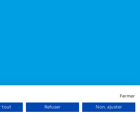
Fermer
 tout
Refuser
Non, ajuster