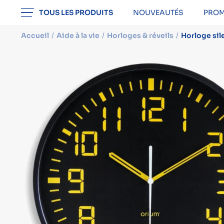
professionnel
TOUS LES PRODUITS
NOUVEAUTÉS
PROM
Accueil
Aide à la vie
Horloges & réveils
Horloge si