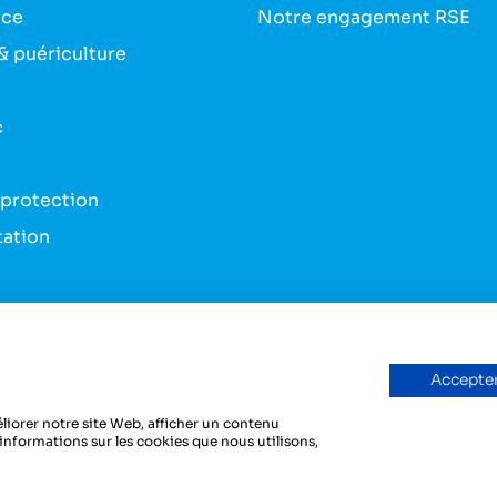
nce
Notre engagement RSE
& puériculture
c
 protection
tation
s & bandes
du véhicule
Accepter
liorer notre site Web, afficher un contenu
'informations sur les cookies que nous utilisons,
y
Dedi, agence et solution e-commerce