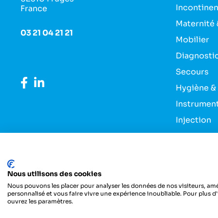
Incontine
France
Maternité 
03 21 04 21 21
Mobilier
Diagnosti
Secours
Hygiène &
Instrumen
Injection
Pansement
Entretien 
Nous utilisons des cookies
Nous pouvons les placer pour analyser les données de nos visiteurs, amé
personnalisé et vous faire vivre une expérience inoubliable. Pour plus d
ouvrez les paramètres.
Copyright ©Dedi - Tous droits réservés-Designed with love b