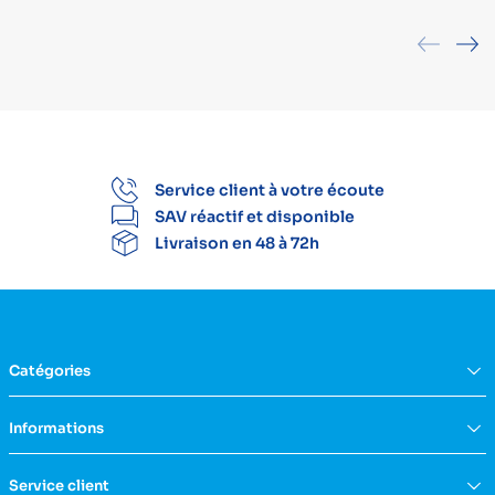
Service client à votre écoute
SAV réactif et disponible
Livraison en 48 à 72h
Catégories
Équipement du domicile
Informations
Aide à la vie
Mobilité & transfert
Qui sommes nous ?
Service client
Confort & bien-être