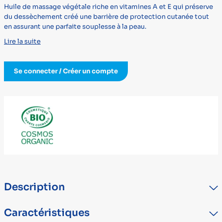
Huile de massage végétale riche en vitamines A et E qui préserve
du dessèchement créé une barrière de protection cutanée tout
en assurant une parfaite souplesse à la peau.
Lire la suite
Se connecter / Créer un compte
Description
Huile de massage végétale riche en vitamines A et E qui préserve
Caractéristiques
du dessèchement créé une barrière de protection cutanée tout