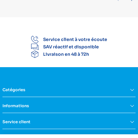
Service client à votre écoute
SAV réactif et disponible
Livraison en 48 à 72h
Catégories
Équipement du domicile
Informations
Aide à la vie
Mobilité & transfert
Qui sommes nous ?
Service client
Confort & bien-être
FAQs
Rééducation & massage
Actualités
Nous contacter
Incontinence