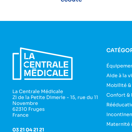
CATÉGOR
Équipemen
Aide à la v
Mobilité &
La Centrale Médicale
Confort & 
ZI de la Petite Dimerie - 15, rue du 11
Novembre
Rééducati
62310 Fruges
Incontine
France
Maternité 
03 21 04 21 21