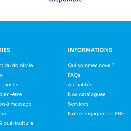
IES
INFORMATIONS
t du domicile
Qui sommes nous ?
ie
FAQs
 transfert
Actualités
bien-être
Nos catalogues
on & massage
Services
nce
Notre engagement RSE
& puériculture