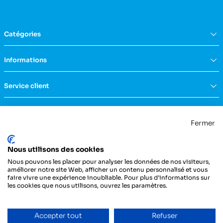
Catégories
Équipement du domicile
Informations
Aide à la vie
Mobilité & transfert
Qui sommes nous ?
Service client
Confort & bien-être
FAQs
Rééducation & massage
Actualités
Nous contacter
Incontinence
Nos catalogues
Politique de confidentialité
Maternité & puériculture
Fermer
Services
Mentions légales & CGU
Mobilier
Notre engagement RSE
Conditions générales de vente
La Centrale Médicale
Diagnostic
Nous utilisons des cookies
ZI de la Petite Dimerie - 15, rue du 11 Novembre
Secours
62310 Fruges
Nous pouvons les placer pour analyser les données de nos visiteurs,
France
Hygiène & protection
améliorer notre site Web, afficher un contenu personnalisé et vous
faire vivre une expérience inoubliable. Pour plus d'informations sur
Instrumentation
03 21 04 21 21
les cookies que nous utilisons, ouvrez les paramètres.
Injection
Pansements & bandes
Entretien du véhicule
Accepter tout
Refuser