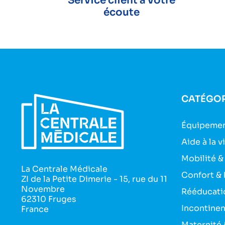
Service client à votre
écoute
CATÉGOR
Équipemen
Aide à la v
Mobilité &
La Centrale Médicale
Confort & 
ZI de la Petite Dimerie - 15, rue du 11
Novembre
Rééducati
62310 Fruges
Incontine
France
Maternité 