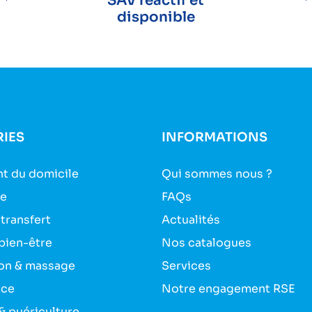
SAV réactif et
disponible
IES
INFORMATIONS
t du domicile
Qui sommes nous ?
ie
FAQs
 transfert
Actualités
bien-être
Nos catalogues
on & massage
Services
nce
Notre engagement RSE
& puériculture