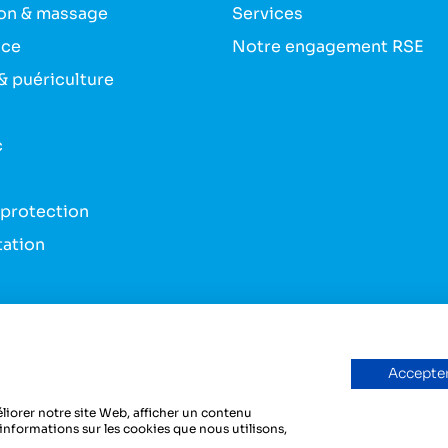
on & massage
Services
nce
Notre engagement RSE
& puériculture
c
 protection
tation
s & bandes
du véhicule
Accepter
liorer notre site Web, afficher un contenu
'informations sur les cookies que nous utilisons,