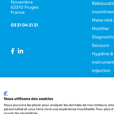
Novembre
Rééducati
62310 Fruges
Incontine
France
Maternité 
03 21 04 21 21
Mobilier
Diagnosti
Secours
Hygiène &
Instrumen
Injection
Pansement
Entretien 
Nous utilisons des cookies
Nous pouvons les placer pour analyser les données de nos visiteurs, amé
personnalisé et vous faire vivre une expérience inoubliable. Pour plus d
ouvrez les paramètres.