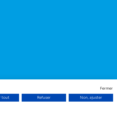
Fermer
 tout
Refuser
Non, ajuster