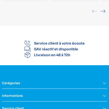
Service client à votre écoute
SAV réactif et disponible
Livraison en 48 à 72h
Catégories
Équipement du domicile
Informations
Aide à la vie
Mobilité & transfert
Qui sommes nous ?
Service client