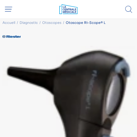
Accueil
Diagnostic
Otoscopes
Otoscope Ri-Scope® L