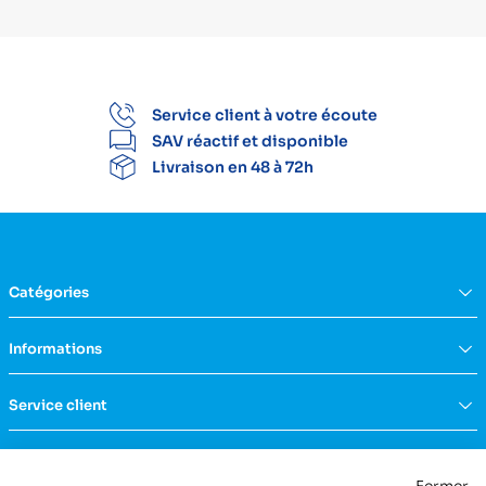
Service client à votre écoute
SAV réactif et disponible
Livraison en 48 à 72h
Catégories
Équipement du domicile
Informations
Aide à la vie
Mobilité & transfert
Qui sommes nous ?
Service client
Confort & bien-être
FAQs
Rééducation & massage
Actualités
Nous contacter
Incontinence
Nos catalogues
Politique de confidentialité
Maternité & puériculture