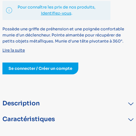
Pour connaître les prix de nos produits,
identifiez-vous
.
Possède une griffe de préhension et une poignée confortable
munie d'un déclencheur. Pointe aimantée pour récupérer de
petits objets métalliques. Munie d'une tête pivotante à 360°.
Lire la suite
Se connecter / Créer un compte
Description
Possède une griffe de préhension et une poignée confortable
Caractéristiques
munie d'un déclencheur.Pour éviter les maux de dos ressentis
lorsqu'on se penche. Pointe aimantée pour récupérer de petits
objets métalliques. Construction légère et durable pour une
TYPE
DÉTAIL