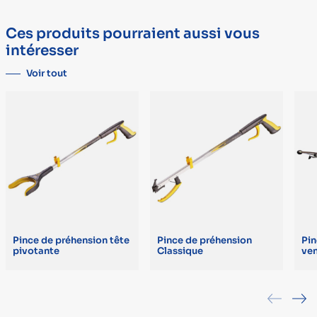
grande facilité d'utilisation. Munie d'une tête pivotante à 360°.
Marque
AIDAPT
Ces produits pourraient aussi vous
intéresser
Voir tout
Pince de préhension tête
Pince de préhension
Pin
pivotante
Classique
ve