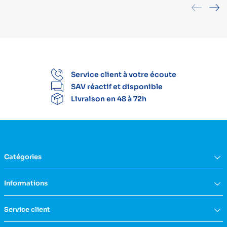
Service client à votre écoute
SAV réactif et disponible
Livraison en 48 à 72h
Catégories
Équipement du domicile
Informations
Aide à la vie
Mobilité & transfert
Qui sommes nous ?
Service client
Confort & bien-être
FAQs
Rééducation & massage