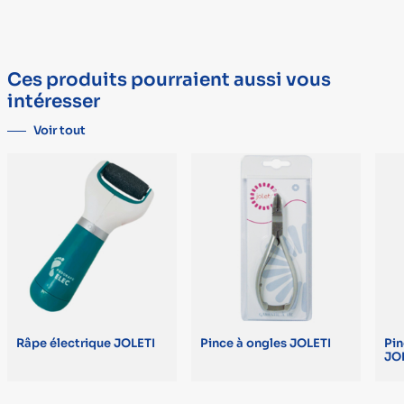
Éclairage LED intégré. 2 niveaux de vitesse. Indicateur du niveau
de la batterie. Capuchon de protection, câble de recharge USB et
TYPE
DÉTAIL
brosse nettoyante inclus. Livré avec 3 rouleaux anticallosités (1
Marque
BEURER
gros grains et 1 grains fins).
Ces produits pourraient aussi vous
Alimentation
secteur ou batterie (1 h d’autonomie)
intéresser
Voir tout
Garantie
3 ans (sauf accessoires)
Râpe électrique JOLETI
Pince à ongles JOLETI
Pin
JO