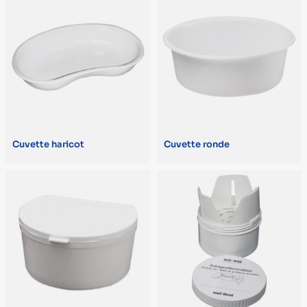
L. 12 x Ø 2,10 cm (1)
L. 12,5 x l. 8,5 x H. 3,5 cm (1)
L. 13,7 x l. 6,9 x Ép. 5,8 cm (1)
L. 2 m x l. 60 cm (1)
L. 20 x l. 12,5 x Ép. 2 cm (1)
L. 22 x l. 10 x H. 13,5 cm (1)
Cuvette haricot
Cuvette ronde
L. 23 x l. 18 cm (1)
POIDS
300 g (2)
40 g (2)
0.85 kg (1)
1,18 kg (1)