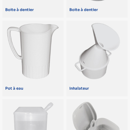
Boite à dentier
Boite à dentier
1,65 kg (1)
100 g (1)
105 g (1)
11 g (1)
110 g (1)
115 g (1)
COLORIS
Pot à eau
Inhalateur
Bleu (2)
Vert / Gris (2)
Blanc (1)
DÉSIGNATION LCM