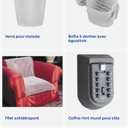
Sans égouttoir (2)
1 manche (1)
3 manches (1)
Verre pour malade
Boîte à dentier avec
égouttoir
Avec égouttoir (1)
Déplantoir (1)
Extérieur (1)
Griffe (1)
Griffe trident (1)
Intérieur et extérieur (1)
L. 43 x l. 39 x H. 9 cm (1)
Filet antidérapant
Coffre-fort mural pour clés
MARQUE