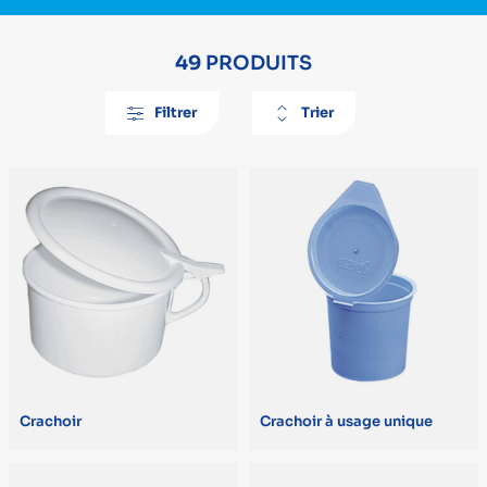
49
PRODUITS
Filtrer
Trier
Par position
PRIX
De A à Z
Prix minimum
Prix maximum
De Z à A
€
€
Plus récent en premier
DIMENSIONS
Plus ancien en premier
L. 60 cm (3)
Le moins cher en premier
H. 35 x l. 20,5 x P. 17 cm (1)
Crachoir
Crachoir à usage unique
Le plus cher en premier
L. 12 x l. 5,5 x H. 4 cm (1)