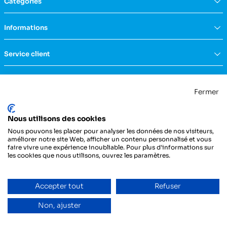
Catégories
Équipement du domicile
Informations
Aide à la vie
Mobilité & transfert
Qui sommes nous ?
Service client
Confort & bien-être
FAQs
Rééducation & massage
Actualités
Nous contacter
Incontinence
Nos catalogues
Politique de confidentialité
Maternité & puériculture
Fermer
Services
Mentions légales & CGU
Mobilier
Notre engagement RSE
Conditions générales de vente
La Centrale Médicale
Diagnostic
Nous utilisons des cookies
ZI de la Petite Dimerie - 15, rue du 11 Novembre
Secours
62310 Fruges
Nous pouvons les placer pour analyser les données de nos visiteurs,
France
Hygiène & protection
améliorer notre site Web, afficher un contenu personnalisé et vous
faire vivre une expérience inoubliable. Pour plus d'informations sur
Instrumentation
03 21 04 21 21
les cookies que nous utilisons, ouvrez les paramètres.
Injection
Pansements & bandes
Entretien du véhicule
Accepter tout
Refuser
Non, ajuster
Copyright ©Dedi - Tous droits réservés-Designed with love by
Dedi, agence et solution
e-commerce