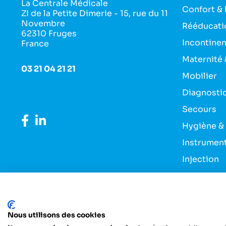
La Centrale Médicale
Confort & 
ZI de la Petite Dimerie - 15, rue du 11
Novembre
Rééducati
62310 Fruges
Incontine
France
Maternité 
03 21 04 21 21
Mobilier
Diagnosti
Secours
Hygiène &
Instrumen
Injection
Pansement
Entretien 
Nous utilisons des cookies