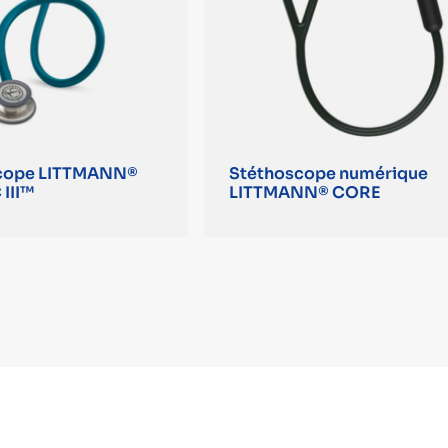
cope LITTMANN®
Stéthoscope numérique
III™
LITTMANN® CORE