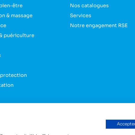
bien-être
Nos catalogues
on & massage
Services
nce
Notre engagement RSE
& puériculture
c
 protection
tation
s & bandes
du véhicule
Accepter