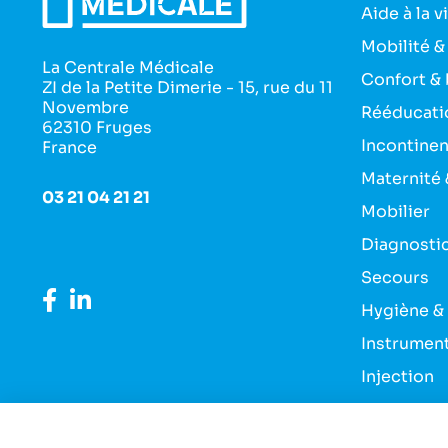
Aide à la v
Mobilité &
La Centrale Médicale
Confort & 
ZI de la Petite Dimerie - 15, rue du 11
Novembre
Rééducati
62310 Fruges
Incontine
France
Maternité 
03 21 04 21 21
Mobilier
Diagnosti
Secours
Hygiène &
Instrumen
Injection
Pansement
Entretien 