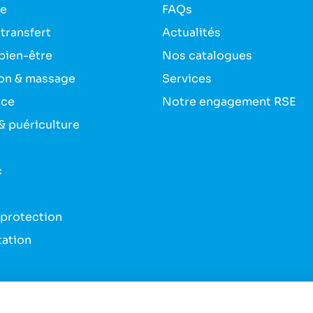
ie
FAQs
 transfert
Actualités
bien-être
Nos catalogues
on & massage
Services
nce
Notre engagement RSE
& puériculture
c
 protection
tation
s & bandes
du véhicule