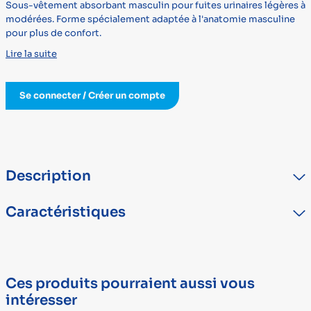
Sous-vêtement absorbant masculin pour fuites urinaires légères à
modérées. Forme spécialement adaptée à l'anatomie masculine
pour plus de confort.
Lire la suite
Se connecter / Créer un compte
Description
Sous-vêtement absorbant masculin pour fuites urinaires légères à
Caractéristiques
modérées.Forme spécialement adaptée à l'anatomie masculine
pour plus de confort. Confortable : la respirabilité du sous-
vêtement permet à la peau de respirer et de préserver l’état
TYPE
DÉTAIL
cutané. Contrôle des odeurs : système qui limite le
Marque
TENA
développement des bactéries responsables de l’apparition des
Ces produits pourraient aussi vous
odeurs. Respecte le pH acide de la peau. Sensation textile comme
Dispositif médical
Oui
intéresser
un sous-vêtement classique. Coussin absorbant anti-fuites.