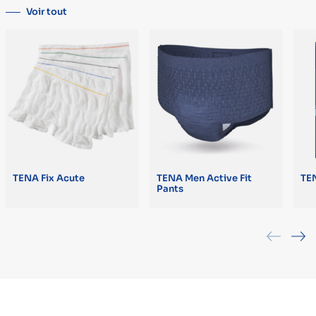
Imprimé masculin.
Voir tout
TENA Fix Acute
TENA Men Active Fit
TEN
Pants