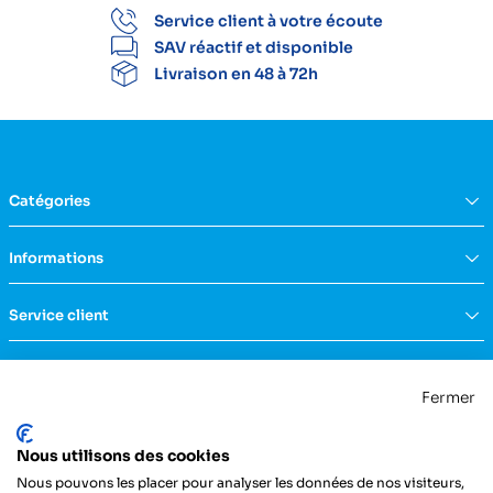
Service client à votre écoute
SAV réactif et disponible
Livraison en 48 à 72h
Catégories
Équipement du domicile
Informations
Aide à la vie
Mobilité & transfert
Qui sommes nous ?
Service client
Confort & bien-être
FAQs
Rééducation & massage
Actualités
Nous contacter
Incontinence
Nos catalogues
Politique de confidentialité
Maternité & puériculture
Fermer
Services
Mentions légales & CGU
Mobilier
Notre engagement RSE
Conditions générales de vente
La Centrale Médicale
Diagnostic
Nous utilisons des cookies
ZI de la Petite Dimerie - 15, rue du 11 Novembre
Secours
62310 Fruges
Nous pouvons les placer pour analyser les données de nos visiteurs,