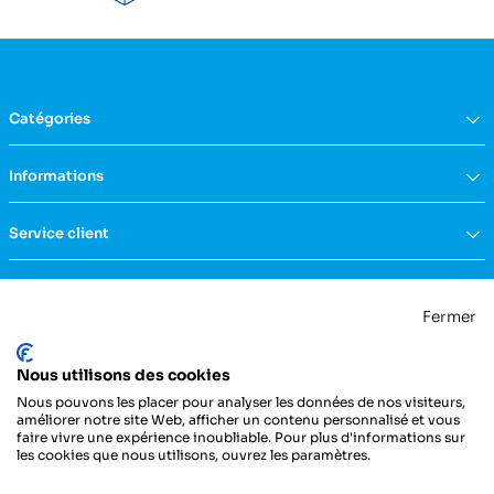
Catégories
Équipement du domicile
Informations
Aide à la vie
Mobilité & transfert
Qui sommes nous ?
Service client
Confort & bien-être
FAQs
Rééducation & massage
Actualités
Nous contacter
Incontinence
Nos catalogues
Politique de confidentialité
Maternité & puériculture
Fermer
Services
Mentions légales & CGU
Mobilier
Notre engagement RSE
Conditions générales de vente
La Centrale Médicale
Diagnostic
Nous utilisons des cookies
ZI de la Petite Dimerie - 15, rue du 11 Novembre
Secours
62310 Fruges
Nous pouvons les placer pour analyser les données de nos visiteurs,
France
Hygiène & protection
améliorer notre site Web, afficher un contenu personnalisé et vous
faire vivre une expérience inoubliable. Pour plus d'informations sur
Instrumentation
03 21 04 21 21
les cookies que nous utilisons, ouvrez les paramètres.
Injection
Pansements & bandes