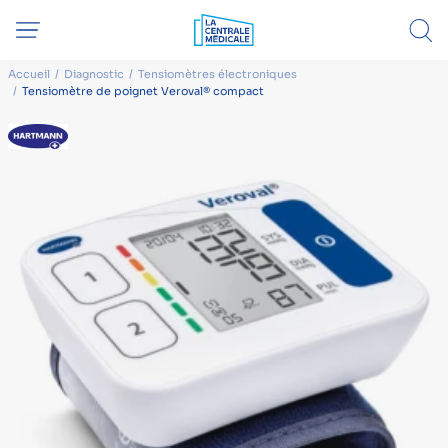
Accueil
Diagnostic
Tensiomètres électroniques
Tensiomètre de poignet Veroval® compact