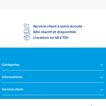
Service client à votre écoute
SAV réactif et disponible
Livraison en 48 à 72h
Catégories
Équipement du domicile
Informations
Aide à la vie
Mobilité & transfert
Qui sommes nous ?
Service client
Confort & bien-être
FAQs
Rééducation & massage
Actualités
Nous contacter
Incontinence
Nos catalogues
Politique de confidentialité