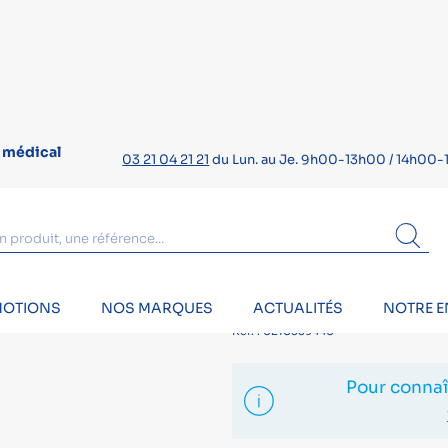
l médical
03 21 04 21 21
du Lun. au Je. 9h00-13h00 / 14h00-1
OTIONS
NOS MARQUES
ACTUALITÉS
NOTRE E
ètre manopoire MOBI®
TENSIOMÈTR
Ref. : 0210359440
Pour connaît