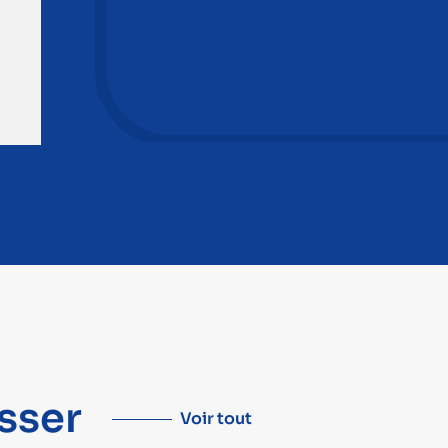
sser
Voir tout