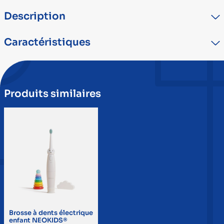
Description
Brossettes de rechange adaptées pour brosse à dents NEOKIDS.
Caractéristiques
Également adaptables sur la brosse à dents NEOSONIC.
TYPE
DÉTAIL
Marque
NEOPULSE
Produits similaires
Brosse à dents électrique
enfant NEOKIDS®