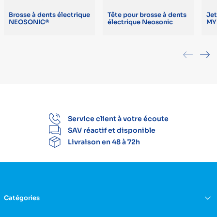
Brosse à dents électrique
Tête pour brosse à dents
Je
NEOSONIC®
électrique Neosonic
MY
Service client à votre écoute
SAV réactif et disponible
Livraison en 48 à 72h
Catégories