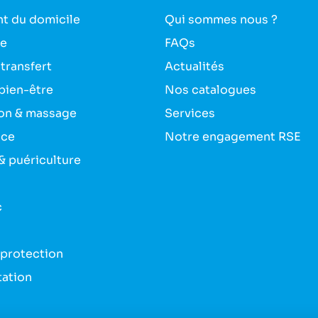
t du domicile
Qui sommes nous ?
ie
FAQs
 transfert
Actualités
bien-être
Nos catalogues
on & massage
Services
nce
Notre engagement RSE
& puériculture
c
 protection
tation