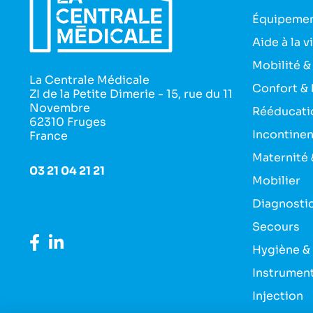
Équipemen
Aide à la v
Mobilité &
La Centrale Médicale
Confort & 
ZI de la Petite Dimerie - 15, rue du 11
Novembre
Rééducati
62310 Fruges
Incontine
France
Maternité 
03 21 04 21 21
Mobilier
Diagnosti
Secours
Hygiène &
Instrumen
Injection