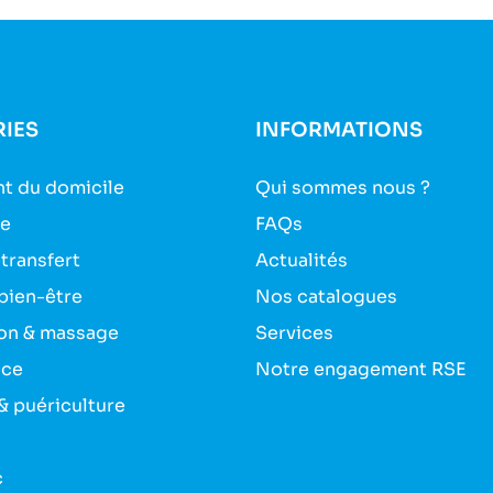
IES
INFORMATIONS
t du domicile
Qui sommes nous ?
ie
FAQs
 transfert
Actualités
bien-être
Nos catalogues
on & massage
Services
nce
Notre engagement RSE
& puériculture
c