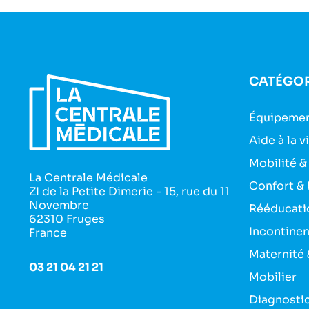
CATÉGOR
Équipemen
Aide à la v
Mobilité &
La Centrale Médicale
Confort & 
ZI de la Petite Dimerie - 15, rue du 11
Novembre
Rééducati
62310 Fruges
Incontine
France
Maternité 
03 21 04 21 21
Mobilier
Diagnosti