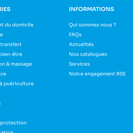
IES
INFORMATIONS
t du domicile
Qui sommes nous ?
ie
FAQs
 transfert
Actualités
bien-être
Nos catalogues
on & massage
Services
nce
Notre engagement RSE
& puériculture
c
 protection
tation