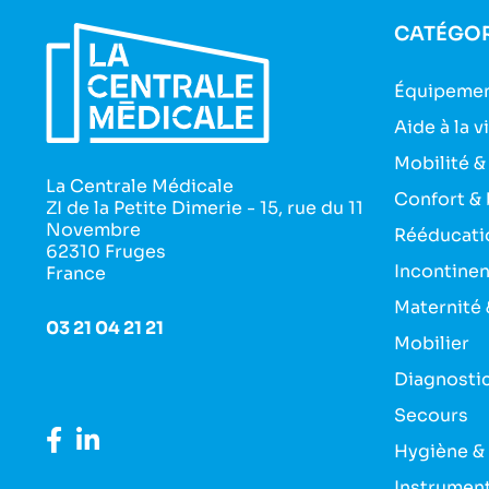
CATÉGOR
Équipemen
Aide à la v
Mobilité &
La Centrale Médicale
Confort & 
ZI de la Petite Dimerie - 15, rue du 11
Novembre
Rééducati
62310 Fruges
Incontine
France
Maternité 
03 21 04 21 21
Mobilier
Diagnosti
Secours
Hygiène &
Instrumen