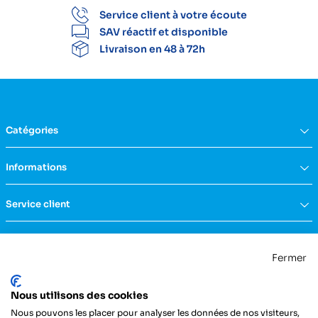
Service client à votre écoute
SAV réactif et disponible
Livraison en 48 à 72h
Catégories
Équipement du domicile
Informations
Aide à la vie
Mobilité & transfert
Qui sommes nous ?
Service client
Confort & bien-être
FAQs
Rééducation & massage
Actualités
Nous contacter
Incontinence
Nos catalogues
Politique de confidentialité
Maternité & puériculture
Fermer
Services
Mentions légales & CGU
Mobilier
Notre engagement RSE
Conditions générales de vente
La Centrale Médicale
Diagnostic
Nous utilisons des cookies
ZI de la Petite Dimerie - 15, rue du 11 Novembre
Secours
62310 Fruges
Nous pouvons les placer pour analyser les données de nos visiteurs,