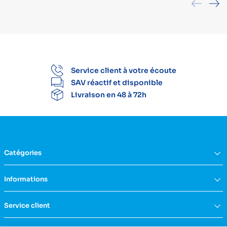
Service client à votre écoute
SAV réactif et disponible
Livraison en 48 à 72h
Catégories
Équipement du domicile
Informations
Aide à la vie
Mobilité & transfert
Qui sommes nous ?
Service client
Confort & bien-être
FAQs
Rééducation & massage
Actualités
Nous contacter