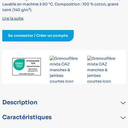
Lavable en machine à 90 °C. Composition : 100 % coton, grand
teint (140 g/m²).
Lire la suite
Se connecter / Créer un compte
Description
La fermeture à glissière débute du haut du dos, pour se terminer
Caractéristiques
au milieu du ventre.Le curseur souple a été étudié pour le confort.
Facile à enfiler. Manches et jambes courtes. Empêche les