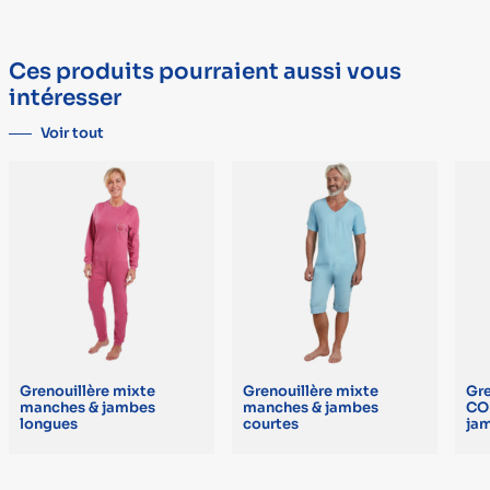
personnes de se déshabiller seules. La forme est adaptée aux
TYPE
DÉTAIL
changes. Lavable en machine à 90 °C. Composition : 100 % coton,
Marque
SOLAISE
grand teint. Tissu 140 g/m².
Ces produits pourraient aussi vous
intéresser
Voir tout
Grenouillère mixte
Grenouillère mixte
Gre
manches & jambes
manches & jambes
CO
longues
courtes
ja