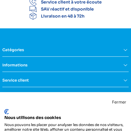
Service client à votre écoute
SAV réactif et disponible
Livraison en 48 à 72h
Catégories
Équipement du domicile
Informations
Aide à la vie
Mobilité & transfert
Qui sommes nous ?
Service client
Confort & bien-être
FAQs
Rééducation & massage
Actualités
Nous contacter
Incontinence
Nos catalogues
Politique de confidentialité
Maternité & puériculture
Fermer
Services
Mentions légales & CGU
Mobilier
Notre engagement RSE
Conditions générales de vente
La Centrale Médicale
Diagnostic
Nous utilisons des cookies
ZI de la Petite Dimerie - 15, rue du 11 Novembre
Secours
62310 Fruges
Nous pouvons les placer pour analyser les données de nos visiteurs,
France
Hygiène & protection
améliorer notre site Web, afficher un contenu personnalisé et vous