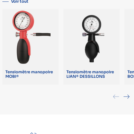
Voir tout
Dispositif médical
Oui
Tensiomètre manopoire
Tensiomètre manopoire
Te
MOBI®
LIAN® DESSILLONS
BO